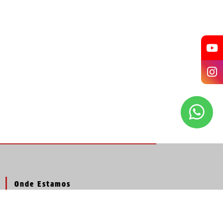
Onde Estamos
Rua Zanzibar, 687, Casa Verde - São Paulo /
SP